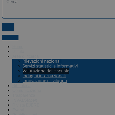
X-twitter
Home
Istituto
Aree di ricerca
Rilevazioni nazionali
Servizi statistici e informativi
Valutazione delle scuole
Indagini internazionali
Innovazione e sviluppo
Biblioteca
Comunicazione
Trasparenza
INVALSI
open
Rivista EJERE
Eventi
Pubblicazioni