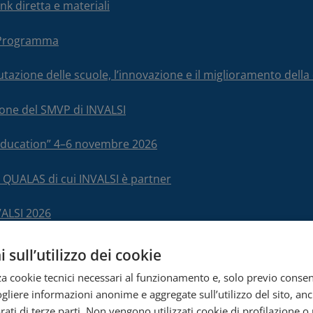
nk diretta e materiali
– Programma
alutazione delle scuole, l’innovazione e il miglioramento del
ione del SMVP di INVALSI
 Education” 4–6 novembre 2026
 QUALAS di cui INVALSI è partner
VALSI 2026
 sull’utilizzo dei cookie
zza cookie tecnici necessari al funzionamento e, solo previo conse
cogliere informazioni anonime e aggregate sull’utilizzo del sito, an
ati di terze parti. Non vengono utilizzati cookie di profilazione o