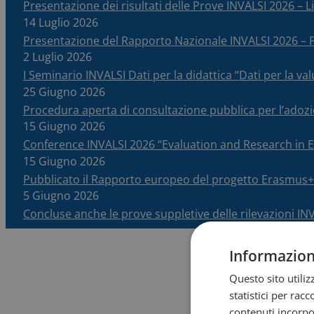
Presentazione dei risultati delle Prove INVALSI 2026 – Li
14 Luglio 2026
Presentazione del Rapporto Nazionale INVALSI 2026 
2 Luglio 2026
I Seminario INVALSI Dati per la didattica “Dati per la v
25 Giugno 2026
Procedura aperta di consultazione pubblica per l’adoz
15 Giugno 2026
Conference INVALSI 2026 “Evaluation and Research in
15 Giugno 2026
Pubblicato il Rapporto europeo del progetto Erasmus+
5 Giugno 2026
Concluse anche le prove suppletive delle rilevazioni IN
Informazioni
Questo sito utili
statistici per rac
contenuti incorpor