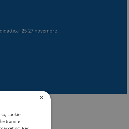
la didattica” 25-27 novembre
×
nso, cookie
che tramite
 marketing. Per