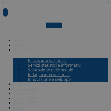
X-twitter
Home
Istituto
Aree di ricerca
Rilevazioni nazionali
Servizi statistici e informativi
Valutazione delle scuole
Indagini internazionali
Innovazione e sviluppo
Biblioteca
Comunicazione
Trasparenza
INVALSI
open
Rivista EJERE
Eventi