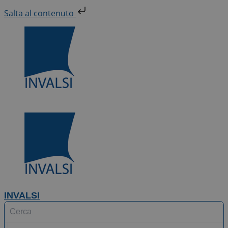
Vai
Salta al contenuto
al
contenuto
INVALSI
Search
...