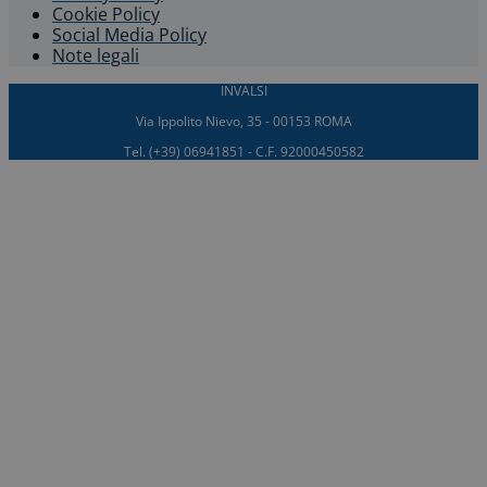
Cookie Policy
Social Media Policy
Note legali
INVALSI
Via Ippolito Nievo, 35 - 00153 ROMA
Tel. (+39) 06941851 - C.F. 92000450582