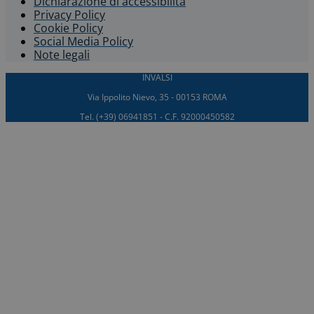
Dichiarazione di accessibilità​
Privacy Policy
Cookie Policy
Social Media Policy
Note legali
INVALSI
Via Ippolito Nievo, 35 - 00153 ROMA
Tel. (+39) 06941851 - C.F. 92000450582