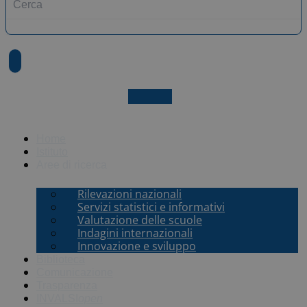
X-twitter
Home
Istituto
Aree di ricerca
Rilevazioni nazionali
Servizi statistici e informativi
Valutazione delle scuole
Indagini internazionali
Innovazione e sviluppo
Biblioteca
Comunicazione
Trasparenza
INVALSI
open