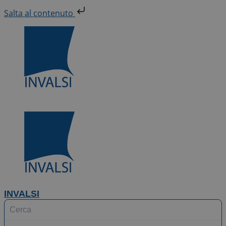
Vai
Salta al contenuto
al
contenuto
INVALSI
Search
...