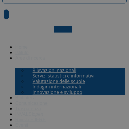
X-twitter
Home
Istituto
Aree di ricerca
Rilevazioni nazionali
Servizi statistici e informativi
Valutazione delle scuole
Indagini internazionali
Innovazione e sviluppo
Biblioteca
Comunicazione
Trasparenza
INVALSI
open
Rivista EJERE
Eventi