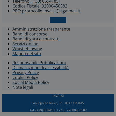
Telefono: (+39) 06941851
Codice Fiscale: 92000450582
PEC: protocollo.invalsi@legalmail.it
X-twitter
Amministrazione trasparente
Bandi di concorso
Bandi di gara e contratti
Servizi online
Whistleblowing​
Mappa del sito
Responsabile Pubblicazioni
Dichiarazione di accessibilità​
Privacy Policy
Cookie Policy
Social Media Policy
Note legali
INVALSI
Via Ippolito Nievo, 35 - 00153 ROMA
Tel. (+39) 06941851 - C.F. 92000450582