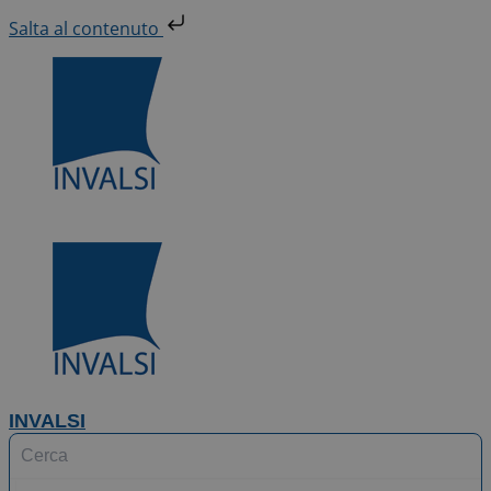
Vai
Salta al contenuto
al
contenuto
INVALSI
Search
...