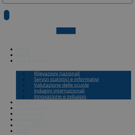
X-twitter
Home
Istituto
Aree di ricerca
Rilevazioni nazionali
Servizi statistici e informativi
Valutazione delle scuole
Indagini internazionali
Innovazione e sviluppo
Biblioteca
Comunicazione
Trasparenza
INVALSI
open
Rivista EJERE
Eventi