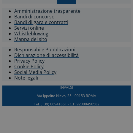
X-twitter
Amministrazione trasparente
Bandi di concorso
Bandi di gara e contratti
Servizi online
Whistleblowing​
Mappa del sito
Responsabile Pubblicazioni
Dichiarazione di accessibilità​
Privacy Policy
Cookie Policy
Social Media Policy
Note legali
INVALSI
Via Ippolito Nievo, 35 - 00153 ROMA
Tel. (+39) 06941851 - C.F. 92000450582