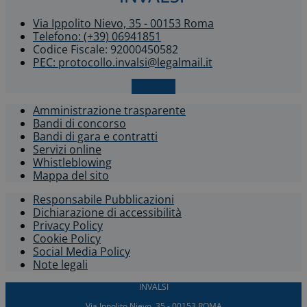
Via Ippolito Nievo, 35 - 00153 Roma
Telefono: (+39) 06941851
Codice Fiscale: 92000450582
PEC: protocollo.invalsi@legalmail.it
X-twitter
Amministrazione trasparente
Bandi di concorso
Bandi di gara e contratti
Servizi online
Whistleblowing​
Mappa del sito
Responsabile Pubblicazioni
Dichiarazione di accessibilità​
Privacy Policy
Cookie Policy
Social Media Policy
Note legali
INVALSI
Via Ippolito Nievo, 35 - 00153 ROMA