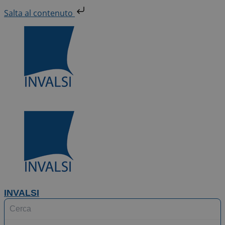
Vai
Salta al contenuto
al
contenuto
INVALSI
Search
...