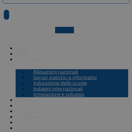
X-twitter
Home
Istituto
Aree di ricerca
Rilevazioni nazionali
Servizi statistici e informativi
Valutazione delle scuole
Indagini internazionali
Innovazione e sviluppo
Biblioteca
Comunicazione
Trasparenza
INVALSI
open
Rivista EJERE
Eventi