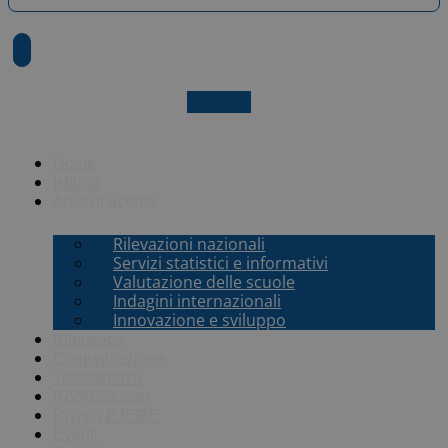
X-twitter
Home
Istituto
Aree di ricerca
Rilevazioni nazionali
Servizi statistici e informativi
Valutazione delle scuole
Indagini internazionali
Innovazione e sviluppo
Biblioteca
Comunicazione
Trasparenza
INVALSI
open
Rivista EJERE
Eventi