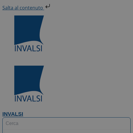
Vai
Salta al contenuto
al
contenuto
INVALSI
Search
...