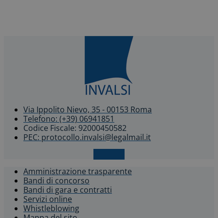
Via Ippolito Nievo, 35 - 00153 Roma
Telefono: (+39) 06941851
Codice Fiscale: 92000450582
PEC: protocollo.invalsi@legalmail.it
X-twitter
Amministrazione trasparente
Bandi di concorso
Bandi di gara e contratti
Servizi online
Whistleblowing​
Mappa del sito