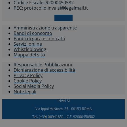
Codice Fiscale: 92000450582
PEC: protocollo.invalsi@legalmail.it
X-twitter
Amministrazione trasparente
Bandi di concorso
Bandi di gara e contratti
Servizi online
Whistleblowing​
Mappa del sito
Responsabile Pubblicazioni
Dichiarazione di accessibilità​
Privacy Policy
Cookie Policy
Social Media Policy
Note legali
INVALSI
Via Ippolito Nievo, 35 - 00153 ROMA
Tel. (+39) 06941851 - C.F. 92000450582