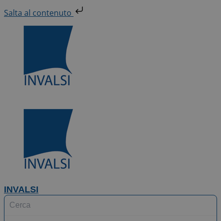
Vai
Salta al contenuto
al
contenuto
INVALSI
Search
...