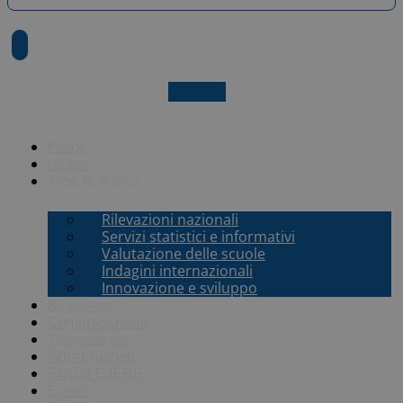
X-twitter
Home
Istituto
Aree di ricerca
Rilevazioni nazionali
Servizi statistici e informativi
Valutazione delle scuole
Indagini internazionali
Innovazione e sviluppo
Biblioteca
Comunicazione
Trasparenza
INVALSI
open
Rivista EJERE
Eventi