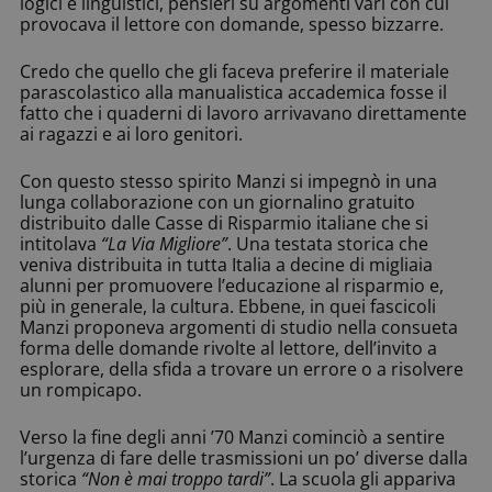
logici e linguistici, pensieri su argomenti vari con cui
provocava il lettore con domande, spesso bizzarre.
Credo che quello che gli faceva preferire il materiale
parascolastico alla manualistica accademica fosse il
fatto che i quaderni di lavoro arrivavano direttamente
ai ragazzi e ai loro genitori.
Con questo stesso spirito Manzi si impegnò in una
lunga collaborazione con un giornalino gratuito
distribuito dalle Casse di Risparmio italiane che si
intitolava
“La Via Migliore”
. Una testata storica che
veniva distribuita in tutta Italia a decine di migliaia
alunni per promuovere l’educazione al risparmio e,
più in generale, la cultura. Ebbene, in quei fascicoli
Manzi proponeva argomenti di studio nella consueta
forma delle domande rivolte al lettore, dell’invito a
esplorare, della sfida a trovare un errore o a risolvere
un rompicapo.
Verso la fine degli anni ’70 Manzi cominciò a sentire
l’urgenza di fare delle trasmissioni un po’ diverse dalla
storica
“Non è mai troppo tardi”
. La scuola gli appariva