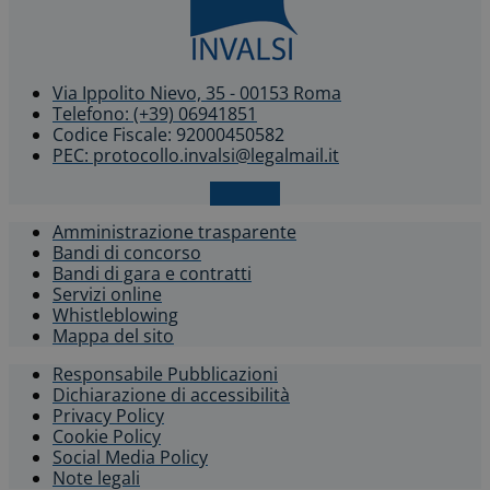
Via Ippolito Nievo, 35 - 00153 Roma
Telefono: (+39) 06941851
Codice Fiscale: 92000450582
PEC: protocollo.invalsi@legalmail.it
X-twitter
Amministrazione trasparente
Bandi di concorso
Bandi di gara e contratti
Servizi online
Whistleblowing​
Mappa del sito
Responsabile Pubblicazioni
Dichiarazione di accessibilità​
Privacy Policy
Cookie Policy
Social Media Policy
Note legali