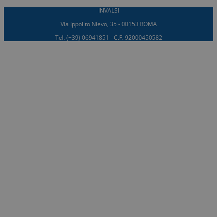
INVALSI
Via Ippolito Nievo, 35 - 00153 ROMA
Tel. (+39) 06941851 - C.F. 92000450582