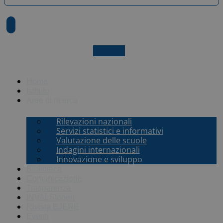
X-twitter
Home
Istituto
Aree di ricerca
Rilevazioni nazionali
Servizi statistici e informativi
Valutazione delle scuole
Indagini internazionali
Innovazione e sviluppo
Biblioteca
Comunicazione
Trasparenza
INVALSI
open
Rivista EJERE
Eventi