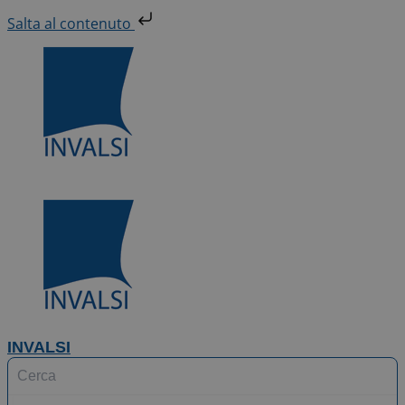
Vai
Salta al contenuto
al
contenuto
INVALSI
Search
...