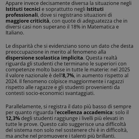
Appare invece decisamente diversa la situazione negli
Istituti tecnici
e soprattutto negli
Istituti
professionali
, dove si registrano situazioni di
maggiore criticità
, con quote di adeguatezza che in
diversi casi non superano il 18% in Matematica e
Italiano.
Le disparità che si evidenziano sono un dato che desta
preoccupazione in merito al fenomeno alla
dispersione scolastica implicita
. Questa realtà
riguarda gli studenti che terminano le superiori con
competenze molto basse in tutte le materie: nel 2025
il valore nazionale è dell’
8,7%
, in aumento rispetto al
2024. Il fenomeno colpisce maggiormente i ragazzi
rispetto alle ragazze e gli studenti provenienti da
contesti socio-economici svantaggiati.
Parallelamente, si registra il dato più basso di sempre
per quanto riguarda l’
eccellenza accademica
: solo il
12,3%
degli studenti raggiunge i livelli più elevati in
tutte le prove. Questo calo suggerisce una difficoltà
del sistema non solo nel sostenere chi è in difficoltà,
ma anche nel promuovere i talenti più brillanti.