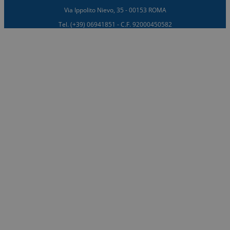
Via Ippolito Nievo, 35 - 00153 ROMA
Tel. (+39) 06941851 - C.F. 92000450582