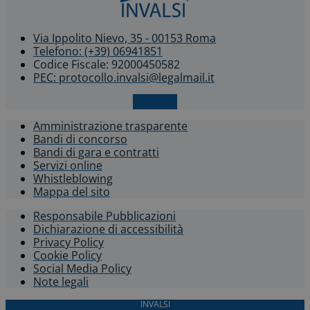
Via Ippolito Nievo, 35 - 00153 Roma
Telefono: (+39) 06941851
Codice Fiscale: 92000450582
PEC: protocollo.invalsi@legalmail.it
X-twitter
Amministrazione trasparente
Bandi di concorso
Bandi di gara e contratti
Servizi online
Whistleblowing​
Mappa del sito
Responsabile Pubblicazioni
Dichiarazione di accessibilità​
Privacy Policy
Cookie Policy
Social Media Policy
Note legali
INVALSI