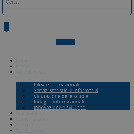
X-twitter
Home
Istituto
Aree di ricerca
Rilevazioni nazionali
Servizi statistici e informativi
Valutazione delle scuole
Indagini internazionali
Innovazione e sviluppo
Biblioteca
Comunicazione
Trasparenza
INVALSI
open