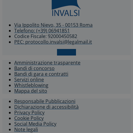
Via Ippolito Nievo, 35 - 00153 Roma
Telefono: (+39) 06941851
Codice Fiscale: 92000450582
PEC: protocollo.invalsi@legalmail.it
X-twitter
Amministrazione trasparente
Bandi di concorso
Bandi di gara e contratti
Servizi online
Whistleblowing​
Mappa del sito
Responsabile Pubblicazioni
Dichiarazione di accessibilità​
Privacy Policy
Cookie Policy
Social Media Policy
Note legali