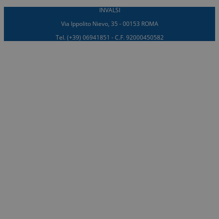
INVALSI
Via Ippolito Nievo, 35 - 00153 ROMA
Tel. (+39) 06941851 - C.F. 92000450582