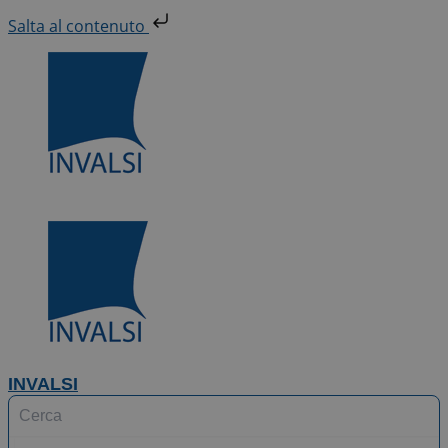
Vai
Salta al contenuto
al
contenuto
INVALSI
Search
...