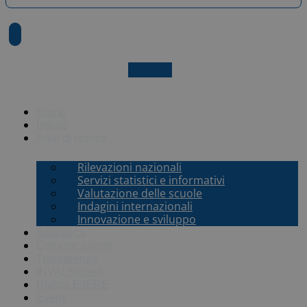
X-twitter
Home
Istituto
Aree di ricerca
Rilevazioni nazionali
Servizi statistici e informativi
Valutazione delle scuole
Indagini internazionali
Innovazione e sviluppo
Biblioteca
Comunicazione
Trasparenza
INVALSI
open
Rivista EJERE
Eventi