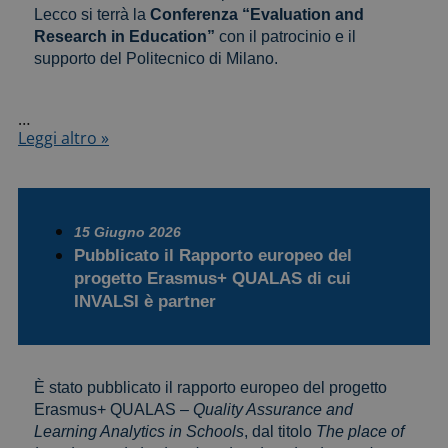
e
Lecco si terrà la
Conferenza “Evaluation and
il
Research in Education”
con il patrocinio e il
miglioramento
supporto del Politecnico di Milano.
della
didattica”
25-
…
27
Conference
Leggi altro »
novembre
INVALSI
2026
“Evaluation
and
Research
15 Giugno 2026
in
Pubblicato il Rapporto europeo del
Education”
progetto Erasmus+ QUALAS di cui
4–
INVALSI è partner
6
novembre
2026
È stato pubblicato il rapporto europeo del progetto
Erasmus+ QUALAS –
Quality Assurance and
Learning Analytics in Schools
, dal titolo
The place of