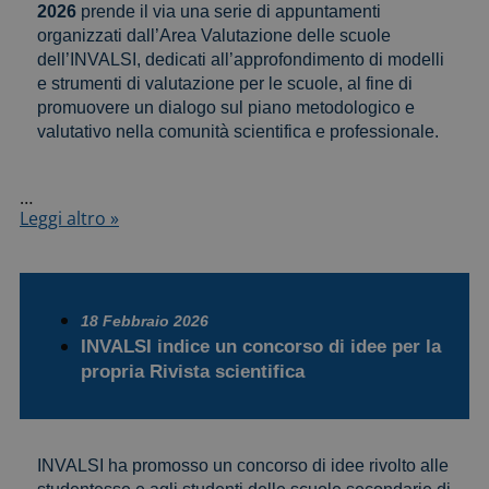
ieri”
2026
prende il via una serie di appuntamenti
organizzati dall’Area Valutazione delle scuole
dell’INVALSI, dedicati all’approfondimento di modelli
e strumenti di valutazione per le scuole, al fine di
promuovere un dialogo sul piano metodologico e
valutativo nella comunità scientifica e professionale.
…
Al
Leggi altro »
via
il
I
Ciclo
di
18 Febbraio 2026
Seminari
INVALSI indice un concorso di idee per la
di
propria Rivista scientifica
approfondimento
“Modelli
e
strumenti
di
INVALSI ha promosso un concorso di idee rivolto alle
valutazione