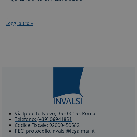
…
Progetto
Leggi altro »
ERASMUS+
QUALAS
–
Symposium
internazionale
di
presentazione
dei
risultati
intermedi
a
Dublino
Via Ippolito Nievo, 35 - 00153 Roma
Telefono: (+39) 06941851
Codice Fiscale: 92000450582
PEC: protocollo.invalsi@legalmail.it