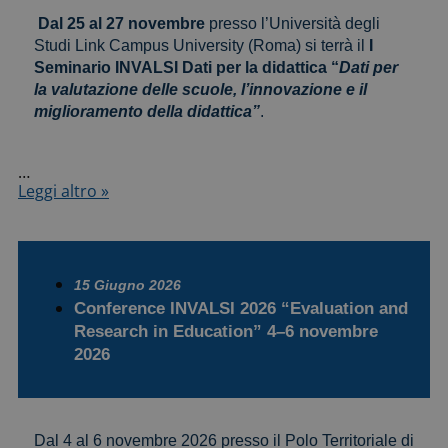
Dal 25 al 27 novembre
presso l’Università degli
Studi Link Campus University (Roma) si terrà il
I
Seminario INVALSI Dati per la didattica “
Dati per
la valutazione delle scuole, l’innovazione e il
miglioramento della didattica”
.
…
I
Leggi altro »
Seminario
INVALSI
Dati
per
la
15 Giugno 2026
didattica
Conference INVALSI 2026 “Evaluation and
“Dati
Research in Education” 4–6 novembre
per
2026
la
valutazione
delle
scuole,
l’innovazione
Dal 4 al 6 novembre 2026 presso il Polo Territoriale di