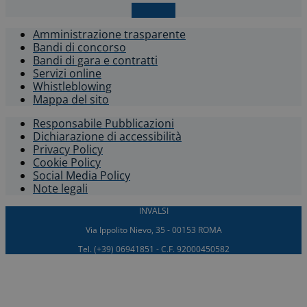
X-twitter
Amministrazione trasparente
Bandi di concorso
Bandi di gara e contratti
Servizi online
Whistleblowing​
Mappa del sito
Responsabile Pubblicazioni
Dichiarazione di accessibilità​
Privacy Policy
Cookie Policy
Social Media Policy
Note legali
INVALSI
Via Ippolito Nievo, 35 - 00153 ROMA
Tel. (+39) 06941851 - C.F. 92000450582