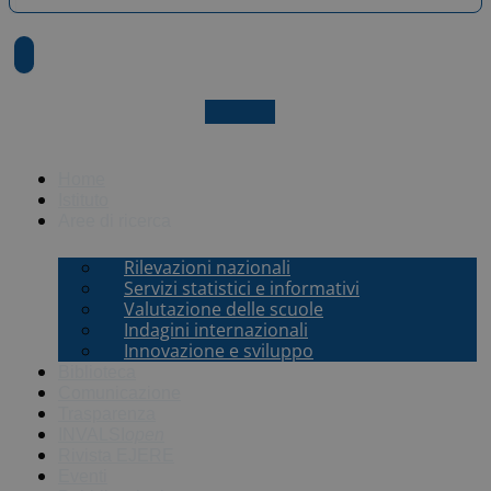
X-twitter
Home
Istituto
Aree di ricerca
Rilevazioni nazionali
Servizi statistici e informativi
Valutazione delle scuole
Indagini internazionali
Innovazione e sviluppo
Biblioteca
Comunicazione
Trasparenza
INVALSI
open
Rivista EJERE
Eventi