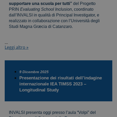
supportare una scuola per tutti”
del Progetto
PRIN
Evaluating School Inclusion
, coordinato
dall’INVALSI in qualità di Principal Investigator, e
realizzato in collaborazione con l’Università degli
Studi Magna Græcia di Catanzaro.
…
Seminario
Leggi altro »
“Valutare
per
includere:
costruire
e
9 Dicembre 2025
supportare
Presentazione dei risultati dell’indagine
una
internazionale IEA TIMSS 2023 –
scuola
Longitudinal Study
per
tutti”
INVALSI presenta oggi presso l’aula “Volpi” del