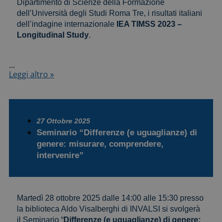
Dipartimento di Scienze della Formazione
dell’Università degli Studi Roma Tre, i risultati italiani
dell’indagine internazionale
IEA TIMSS 2023 –
Longitudinal Study
.
…
Presentazione
Leggi altro »
dei
risultati
dell’indagine
internazionale
IEA
27 Ottobre 2025
TIMSS
Seminario “Differenze (e uguaglianze) di
2023
genere: misurare, comprendere,
–
intervenire”
Longitudinal
Study
Martedì 28 ottobre 2025 dalle 14:00 alle 15:30 presso
la biblioteca Aldo Visalberghi di INVALSI si svolgerà
il Seminario “
Differenze (e uguaglianze) di genere: