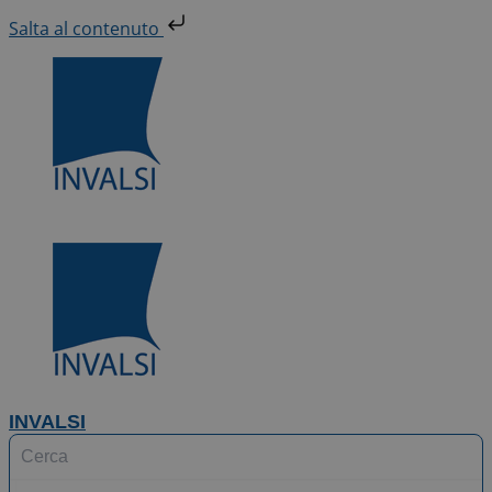
Vai
Salta al contenuto
al
contenuto
INVALSI
Search
...