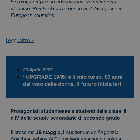
learning analytics in educational evaluation and
planning: Points of convergence and divergence in
European countries
.
…
Pubblicato
Leggi altro »
il
Rapporto
europeo
del
progetto
23 Aprile 2026
Erasmus+
“UPGRADE 1946: è il mio turno. 80 anni
QUALAS
dal voto delle donne, il futuro inizia ieri”
di
cui
INVALSI
è
partner
Protagonisti studentesse e studenti delle classi III
e IV delle scuole secondarie di secondo grado
Il prossimo
29 maggio
, l’Auditorium dell’Agenzia
Spaziale Italiana (ASI) ospiterà un evento rivolto a