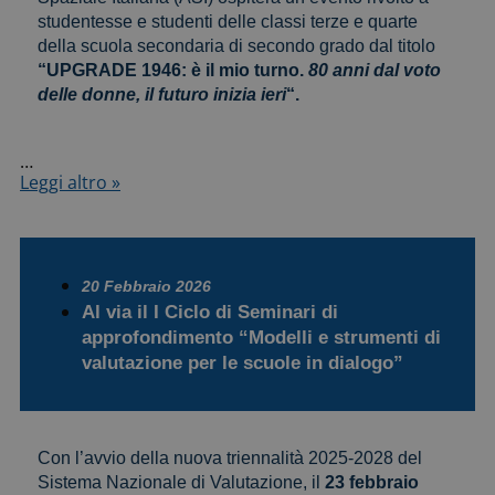
studentesse e studenti delle classi terze e quarte
della scuola secondaria di secondo grado dal titolo
“UPGRADE 1946: è il mio turno.
80 anni dal voto
delle donne, il futuro inizia ieri
“.
…
“UPGRADE
Leggi altro »
1946:
è
il
mio
turno.
20 Febbraio 2026
80
Al via il I Ciclo di Seminari di
anni
approfondimento “Modelli e strumenti di
dal
valutazione per le scuole in dialogo”
voto
delle
donne,
il
futuro
Con l’avvio della nuova triennalità 2025-2028 del
inizia
Sistema Nazionale di Valutazione, il
23 febbraio