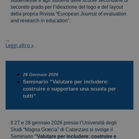
studentesse e agli studenti delle scuole secondarie di
per
secondo grado per l’ideazione del logo e del layout
le
della propria Rivista “European Journal of evaluation
scuole
and research in education”.
in
dialogo”
…
INVALSI
Leggi altro »
indice un
concorso
di
idee
per
26 Gennaio 2026
la
Seminario “Valutare per includere:
propria
costruire e supportare una scuola per
Rivista
tutti”
scientifica
Il 27 e 28 gennaio 2026 presso l’Università degli
Studi “Magna Græcia” di Catanzaro si svolge il
Seminario
“Valutare per includere: costruire e