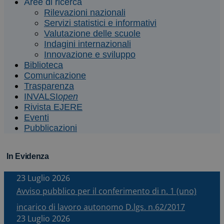
Aree di ricerca
Rilevazioni nazionali
Servizi statistici e informativi
Valutazione delle scuole
Indagini internazionali
Innovazione e sviluppo
Biblioteca
Comunicazione
Trasparenza
INVALSI
open
Rivista EJERE
Eventi
Pubblicazioni
In Evidenza
23 Luglio 2026
Avviso pubblico per il conferimento di n. 1 (uno)
incarico di lavoro autonomo D.lgs. n.62/2017
23 Luglio 2026