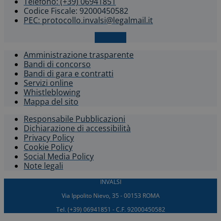
Telefono: (+39) 06941851
Codice Fiscale: 92000450582
PEC: protocollo.invalsi@legalmail.it
X-twitter
Amministrazione trasparente
Bandi di concorso
Bandi di gara e contratti
Servizi online
Whistleblowing​
Mappa del sito
Responsabile Pubblicazioni
Dichiarazione di accessibilità​
Privacy Policy
Cookie Policy
Social Media Policy
Note legali
INVALSI
Via Ippolito Nievo, 35 - 00153 ROMA
Tel. (+39) 06941851 - C.F. 92000450582