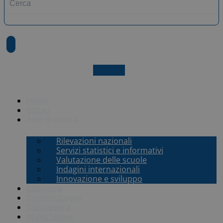
X-twitter
Home
Istituto
Aree di ricerca
Rilevazioni nazionali
Servizi statistici e informativi
Valutazione delle scuole
Indagini internazionali
Innovazione e sviluppo
Biblioteca
Comunicazione
Trasparenza
INVALSI
open