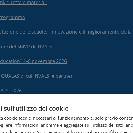
nk diretta e materiali
– Programma
alutazione delle scuole, l’innovazione e il miglioramento del
ione del SMVP di INVALSI
 Education” 4–6 novembre 2026
 QUALAS di cui INVALSI è partner
VALSI 2026
 sull’utilizzo dei cookie
zza cookie tecnici necessari al funzionamento e, solo previo conse
cogliere informazioni anonime e aggregate sull’utilizzo del sito, an
ati di terze parti. Non vengono utilizzati cookie di profilazione o