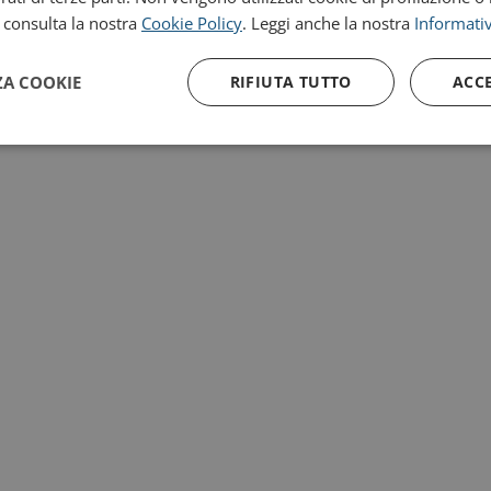
, consulta la nostra
Cookie Policy
. Leggi anche la nostra
Informativ
ZA COOKIE
RIFIUTA TUTTO
ACC