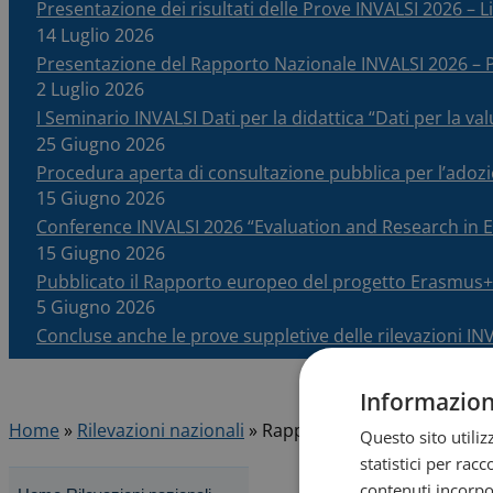
Presentazione dei risultati delle Prove INVALSI 2026 – Li
14 Luglio 2026
Presentazione del Rapporto Nazionale INVALSI 2026 
2 Luglio 2026
I Seminario INVALSI Dati per la didattica “Dati per la v
25 Giugno 2026
Procedura aperta di consultazione pubblica per l’adoz
15 Giugno 2026
Conference INVALSI 2026 “Evaluation and Research in
15 Giugno 2026
Pubblicato il Rapporto europeo del progetto Erasmus+
5 Giugno 2026
Concluse anche le prove suppletive delle rilevazioni IN
Informazioni
Home
»
Rilevazioni nazionali
»
Rapporti INVALSI
Questo sito utili
statistici per rac
contenuti incorpor