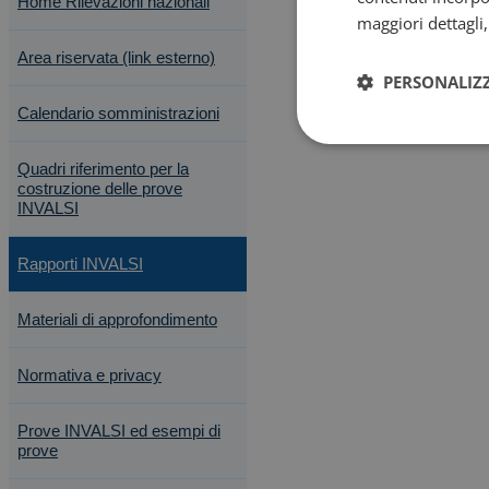
Home Rilevazioni nazionali
maggiori dettagli
Area riservata (link esterno)
PERSONALIZ
Calendario somministrazioni
Quadri riferimento per la
costruzione delle prove
INVALSI
Rapporti INVALSI
Materiali di approfondimento
Normativa e privacy
Prove INVALSI ed esempi di
prove