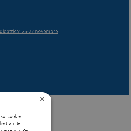
la didattica” 25-27 novembre
×
nso, cookie
che tramite
 marketing. Per