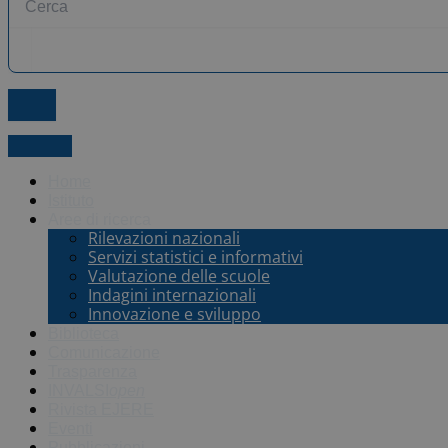
X-twitter
Home
Istituto
Aree di ricerca
Rilevazioni nazionali
Servizi statistici e informativi
Valutazione delle scuole
Indagini internazionali
Innovazione e sviluppo
Biblioteca
Comunicazione
Trasparenza
INVALSI
open
Rivista EJERE
Eventi
Pubblicazioni