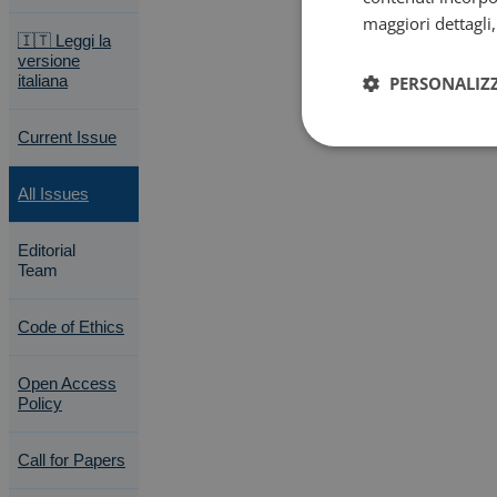
maggiori dettagli
🇮🇹 Leggi la
versione
italiana
PERSONALIZ
Current Issue
All Issues
Editorial
Team
Code of Ethics
Open Access
Policy
Call for Papers