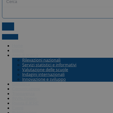
X-twitter
Home
Istituto
Aree di ricerca
Rilevazioni nazionali
Servizi statistici e informativi
Valutazione delle scuole
Indagini internazionali
Innovazione e sviluppo
Biblioteca
Comunicazione
Trasparenza
INVALSI
open
Rivista EJERE
Eventi
Pubblicazioni