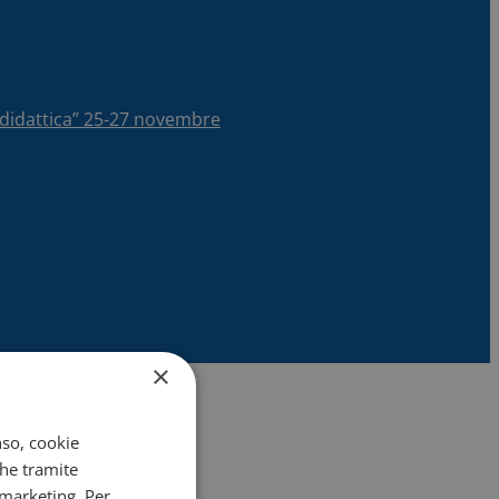
la didattica” 25-27 novembre
×
nso, cookie
che tramite
 marketing. Per