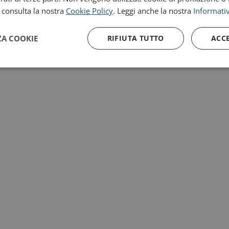
, consulta la nostra
Cookie Policy
. Leggi anche la nostra
Informativ
ZA COOKIE
RIFIUTA TUTTO
ACC