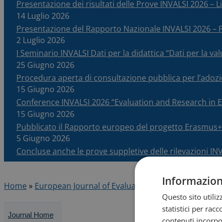
Presentazione dei risultati delle Prove INVALSI 2026 – Li
14 Luglio 2026
Presentazione del Rapporto Nazionale INVALSI 2026 
2 Luglio 2026
I Seminario INVALSI Dati per la didattica “Dati per la v
25 Giugno 2026
Procedura aperta di consultazione pubblica per l’adoz
15 Giugno 2026
Conference INVALSI 2026 “Evaluation and Research in
15 Giugno 2026
Pubblicato il Rapporto europeo del progetto Erasmus+
5 Giugno 2026
Concluse anche le prove suppletive delle rilevazioni IN
Informazioni
Home
»
European Journal of Evaluation and Research in E
Questo sito utili
statistici per rac
Journal Home
contenuti incorpor