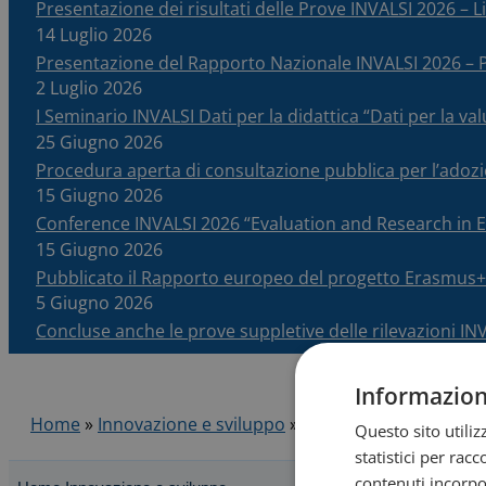
Presentazione dei risultati delle Prove INVALSI 2026 – Li
14 Luglio 2026
Presentazione del Rapporto Nazionale INVALSI 2026 
2 Luglio 2026
I Seminario INVALSI Dati per la didattica “Dati per la v
25 Giugno 2026
Procedura aperta di consultazione pubblica per l’adoz
15 Giugno 2026
Conference INVALSI 2026 “Evaluation and Research in
15 Giugno 2026
Pubblicato il Rapporto europeo del progetto Erasmus+
5 Giugno 2026
Concluse anche le prove suppletive delle rilevazioni IN
Informazioni
Home
»
Innovazione e sviluppo
»
Formazione online op
Questo sito utili
statistici per rac
contenuti incorpor