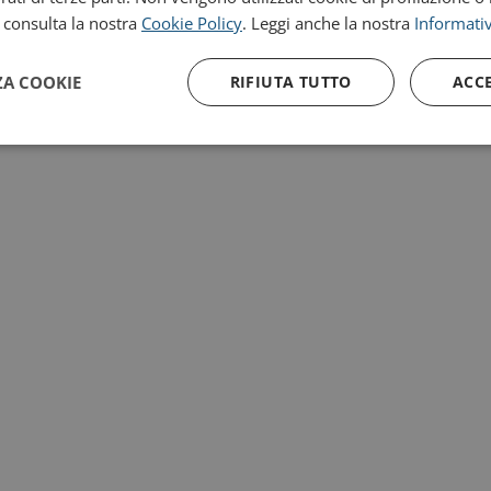
, consulta la nostra
Cookie Policy
. Leggi anche la nostra
Informativ
ZA COOKIE
RIFIUTA TUTTO
ACC