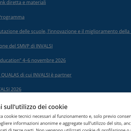
nk diretta e materiali
– Programma
alutazione delle scuole, l’innovazione e il miglioramento del
ione del SMVP di INVALSI
 Education” 4–6 novembre 2026
 QUALAS di cui INVALSI è partner
VALSI 2026
 sull’utilizzo dei cookie
en
zza cookie tecnici necessari al funzionamento e, solo previo conse
cogliere informazioni anonime e aggregate sull’utilizzo del sito, an
ati di terze parti. Non vengono utilizzati cookie di profilazione o