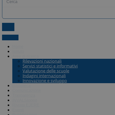
X-twitter
Home
Istituto
Aree di ricerca
Rilevazioni nazionali
Servizi statistici e informativi
Valutazione delle scuole
Indagini internazionali
Innovazione e sviluppo
Biblioteca
Comunicazione
Trasparenza
INVALSI
open
Rivista EJERE
Eventi
Pubblicazioni