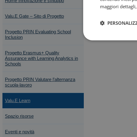
Home Innovazione e sviluppo
maggiori dettagli
Valu.E Gate – Sito di Progetto
PERSONALIZ
Progetto PRIN Evaluating School
Inclusion
Progetto Erasmus+ Quality
Assurance with Learning Analytics in
Schools
Progetto PRIN Valutare l’alternanza
scuola-lavoro
Valu.E Learn
Spazio risorse
Eventi e novità