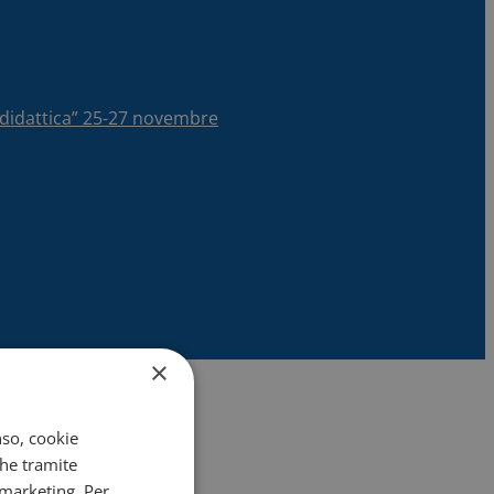
la didattica” 25-27 novembre
×
nso, cookie
che tramite
 marketing. Per