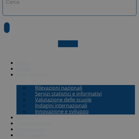
X-twitter
Home
Istituto
Aree di ricerca
Rilevazioni nazionali
Servizi statistici e informativi
Valutazione delle scuole
Indagini internazionali
Innovazione e sviluppo
Biblioteca
Comunicazione
Trasparenza
INVALSI
open