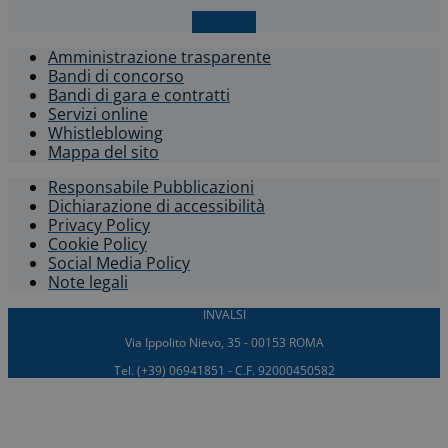
X-twitter
Amministrazione trasparente
Bandi di concorso
Bandi di gara e contratti
Servizi online
Whistleblowing​
Mappa del sito
Responsabile Pubblicazioni
Dichiarazione di accessibilità​
Privacy Policy
Cookie Policy
Social Media Policy
Note legali
INVALSI
Via Ippolito Nievo, 35 - 00153 ROMA
Tel. (+39) 06941851 - C.F. 92000450582