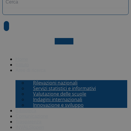
X-twitter
Home
Istituto
Aree di ricerca
Rilevazioni nazionali
Servizi statistici e informativi
Valutazione delle scuole
Indagini internazionali
Innovazione e sviluppo
Biblioteca
Comunicazione
Trasparenza
INVALSI
open