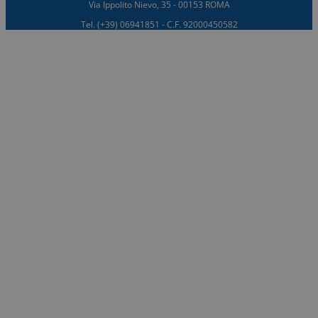
Via Ippolito Nievo, 35 - 00153 ROMA
Tel. (+39) 06941851 - C.F. 92000450582