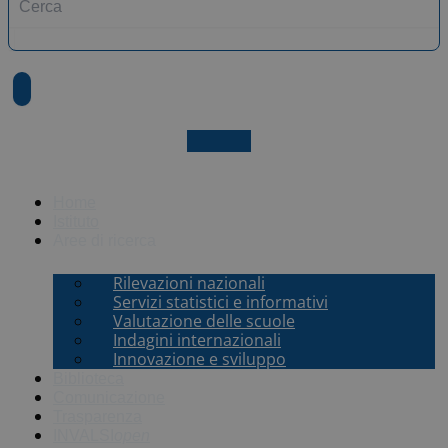
X-twitter
Home
Istituto
Aree di ricerca
Rilevazioni nazionali
Servizi statistici e informativi
Valutazione delle scuole
Indagini internazionali
Innovazione e sviluppo
Biblioteca
Comunicazione
Trasparenza
INVALSI
open