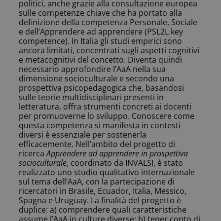
politici, anche grazie alla consultazione europea
sulle competenze chiave che ha portato alla
definizione della competenza Personale, Sociale
e dell’Apprendere ad apprendere (PSL2L key
competence).
In Italia gli studi empirici sono
ancora limitati, concentrati sugli aspetti cognitivi
e metacognitivi del concetto.
Diventa quindi
necessario approfondire l’AaA nella sua
dimensione socioculturale e secondo una
prospettiva psicopedagogica che, basandosi
sulle teorie multidisciplinari presenti in
letteratura, offra strumenti concreti ai docenti
per promuoverne lo sviluppo. Conoscere come
questa competenza si manifesta in contesti
diversi è essenziale per sostenerla
efficacemente.
Nell’ambito del progetto di
ricerca
Apprendere ad apprendere in prospettiva
socioculturale
, coordinato da INVALSI, è stato
realizzato uno studio qualitativo internazionale
sul tema dell’AaA, con la partecipazione di
ricercatori in Brasile, Ecuador, Italia, Messico,
Spagna e Uruguay. La finalità del progetto è
duplice: a) comprendere quali caratteristiche
assume l’AaA in culture diverse; b) tener conto di