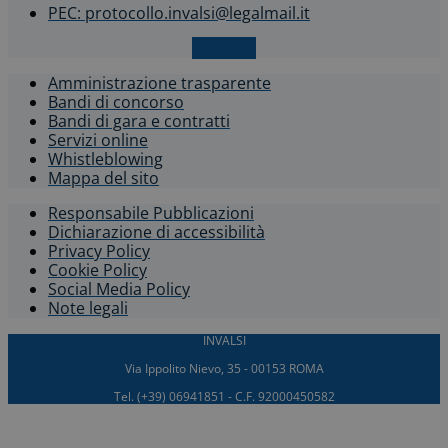
PEC: protocollo.invalsi@legalmail.it
X-twitter
Amministrazione trasparente
Bandi di concorso
Bandi di gara e contratti
Servizi online
Whistleblowing​
Mappa del sito
Responsabile Pubblicazioni
Dichiarazione di accessibilità​
Privacy Policy
Cookie Policy
Social Media Policy
Note legali
INVALSI
Via Ippolito Nievo, 35 - 00153 ROMA
Tel. (+39) 06941851 - C.F. 92000450582