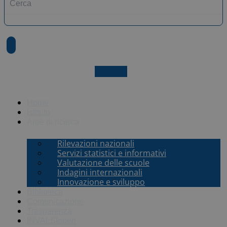
X-twitter
Home
Istituto
Aree di ricerca
Rilevazioni nazionali
Servizi statistici e informativi
Valutazione delle scuole
Indagini internazionali
Innovazione e sviluppo
Biblioteca
Comunicazione
Trasparenza
INVALSI
open