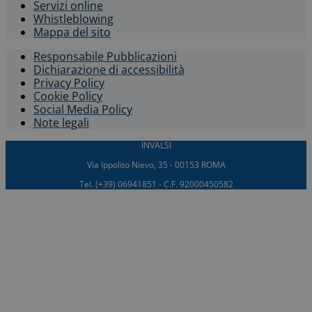
Servizi online
Whistleblowing​
Mappa del sito
Responsabile Pubblicazioni
Dichiarazione di accessibilità​
Privacy Policy
Cookie Policy
Social Media Policy
Note legali
INVALSI
Via Ippolito Nievo, 35 - 00153 ROMA
Tel. (+39) 06941851 - C.F. 92000450582