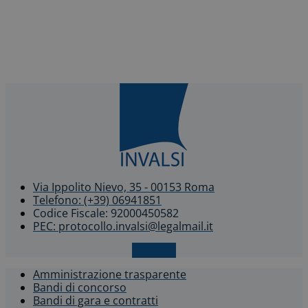
Via Ippolito Nievo, 35 - 00153 Roma
Telefono: (+39) 06941851
Codice Fiscale: 92000450582
PEC: protocollo.invalsi@legalmail.it
X-twitter
Amministrazione trasparente
Bandi di concorso
Bandi di gara e contratti