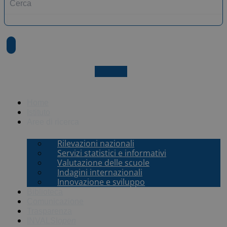
X-twitter
Home
Istituto
Aree di ricerca
Rilevazioni nazionali
Servizi statistici e informativi
Valutazione delle scuole
Indagini internazionali
Innovazione e sviluppo
Biblioteca
Comunicazione
Trasparenza
INVALSI
open