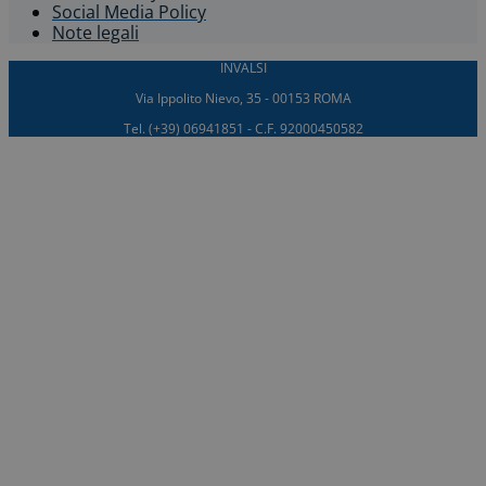
Social Media Policy
Note legali
INVALSI
Via Ippolito Nievo, 35 - 00153 ROMA
Tel. (+39) 06941851 - C.F. 92000450582