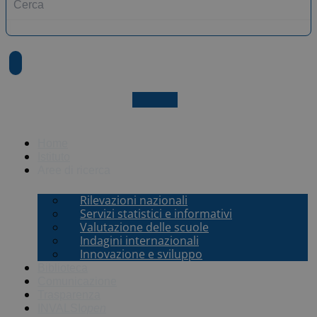
X-twitter
Home
Istituto
Aree di ricerca
Rilevazioni nazionali
Servizi statistici e informativi
Valutazione delle scuole
Indagini internazionali
Innovazione e sviluppo
Biblioteca
Comunicazione
Trasparenza
INVALSI
open