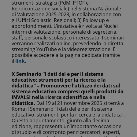
strumenti strategici (PdM, PTOF e
Rendicontazione sociale) nel Sistema Nazionale
di Valutazione 2025-2028, in collaborazione con
gli Uffici Scolastici Regionali; 3) Follow up e
approfondimenti. L’iniziativa è rivolta ai Nuclei
interni di valutazione, personale di segreteria,
staff, personale scolastico interessato. I seminari
verranno realizzati online, prevedendo la diretta
streaming YouTube e la videoregistrazione. È
possibile accedere alla pagina dedicata tramite
il
link
.
X Seminario “I dati del e per il sistema
educativo: strumenti per la ricerca e la
didattica” –
Promuovere l’utilizzo dei dati sul
sistema educativo compresi quelli prodotti da
INVALSI nella ricerca scientifica e nella
didattica.
Dal 19 al 21 novermbre 2025 si terrà a
Roma il Seminario “I dati del e per il sistema
educativo: strumenti per la ricerca e la didattica”.
Questo appuntamento, giunto alla decima
edizione, rappresenta un’importante occasione
di studio e di confronto per ricercatori, esperti,