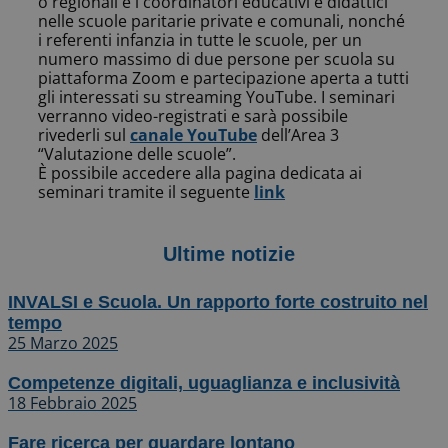
o regionali e i coordinatori educativi e didattici
nelle scuole paritarie private e comunali, nonché
i referenti infanzia in tutte le scuole, per un
numero massimo di due persone per scuola su
piattaforma Zoom e partecipazione aperta a tutti
gli interessati su streaming YouTube. I seminari
verranno video-registrati e sarà possibile
rivederli sul
canale YouTube
dell’Area 3
“Valutazione delle scuole”.
È possibile accedere alla pagina dedicata ai
seminari tramite il seguente
link
Ultime notizie
INVALSI e Scuola. Un rapporto forte costruito nel
tempo
25 Marzo 2025
Competenze digitali, uguaglianza e inclusività
18 Febbraio 2025
Fare ricerca per guardare lontano