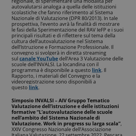
regionale, di sperimentare una modalità per
autovalutarsi analoga a quella delle istituzioni
scolastiche che fanno riferimento al Sistema
Nazionale di Valutazione (DPR 80/2013).
In tale
prospettiva, l’evento avrà la finalità di mostrare
le fasi della Sperimentazione del RAV IeFP e i suoi
principali risultati e di riflettere sul tema della
cultura dell’autovalutazione nel Sistema
dell’Istruzione e Formazione Professionale.
Il
convegno si svolgerà in diretta streaming
sul
canale YouTube
dell’Area 3 Valutazione delle
scuole dell’INVALSI.
La locandina con il
programma è disponibile a questo
link
.
Il
Rapporto, i materiali del Convegno e la
videoregistrazione sono disponibili a
questo
link
.
Simposio INVALSI – AIV Gruppo Tematico
Valutazione dell’istruzione e delle istituzioni
formative “L’autovalutazione delle scuole
nell’ambito del Sistema Nazionale di
Valutazione. Work in progress su larga scala”
,
XXIV Congresso Nazionale dell’Associazione
Italiana Valutazione, 22 settembre 2022, Pescara