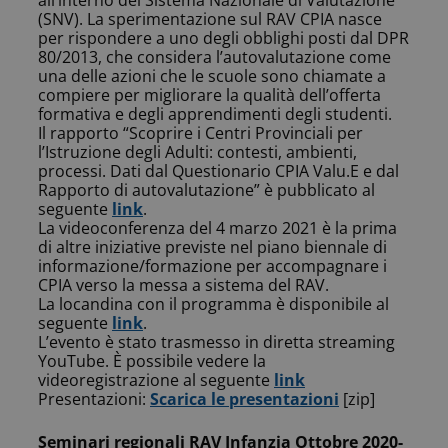
all’interno del Sistema Nazionale di Valutazione
(SNV). La sperimentazione sul RAV CPIA nasce
per rispondere a uno degli obblighi posti dal DPR
80/2013, che considera l’autovalutazione come
una delle azioni che le scuole sono chiamate a
compiere per migliorare la qualità dell’offerta
formativa e degli apprendimenti degli studenti.
Il rapporto “Scoprire i Centri Provinciali per
l’Istruzione degli Adulti: contesti, ambienti,
processi. Dati dal Questionario CPIA Valu.E e dal
Rapporto di autovalutazione” è pubblicato al
seguente
link
.
La videoconferenza del 4 marzo 2021 è la prima
di altre iniziative previste nel piano biennale di
informazione/formazione per accompagnare i
CPIA verso la messa a sistema del RAV.
La locandina con il programma è disponibile al
seguente
link
.
L’evento è stato trasmesso in diretta streaming
YouTube. È possibile vedere la
videoregistrazione al seguente
link
Presentazioni:
Scarica le presentazioni
[zip]
Seminari regionali RAV Infanzia Ottobre 2020-