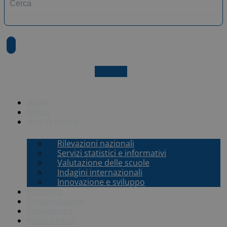
X-twitter
Home
Istituto
Aree di ricerca
Rilevazioni nazionali
Servizi statistici e informativi
Valutazione delle scuole
Indagini internazionali
Innovazione e sviluppo
Biblioteca
Comunicazione
Trasparenza
INVALSI
open