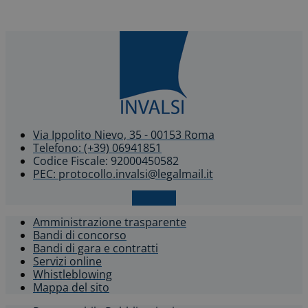
Via Ippolito Nievo, 35 - 00153 Roma
Telefono: (+39) 06941851
Codice Fiscale: 92000450582
PEC: protocollo.invalsi@legalmail.it
X-twitter
Amministrazione trasparente
Bandi di concorso
Bandi di gara e contratti
Servizi online
Whistleblowing​
Mappa del sito