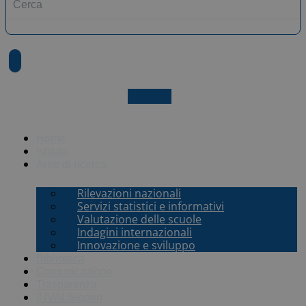
X-twitter
Home
Istituto
Aree di ricerca
Rilevazioni nazionali
Servizi statistici e informativi
Valutazione delle scuole
Indagini internazionali
Innovazione e sviluppo
Biblioteca
Comunicazione
Trasparenza
INVALSI
open