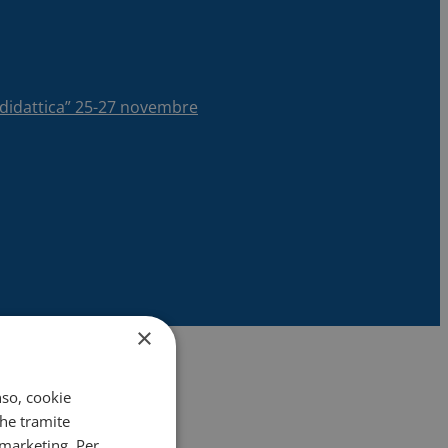
la didattica” 25-27 novembre
×
nso, cookie
che tramite
 marketing. Per