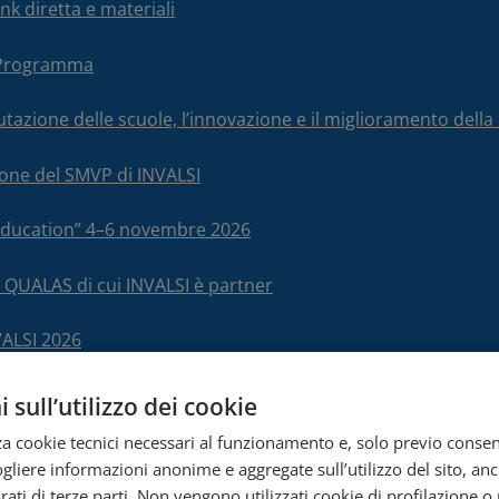
nk diretta e materiali
– Programma
alutazione delle scuole, l’innovazione e il miglioramento del
ione del SMVP di INVALSI
 Education” 4–6 novembre 2026
 QUALAS di cui INVALSI è partner
VALSI 2026
 sull’utilizzo dei cookie
zza cookie tecnici necessari al funzionamento e, solo previo conse
cogliere informazioni anonime e aggregate sull’utilizzo del sito, an
ati di terze parti. Non vengono utilizzati cookie di profilazione o