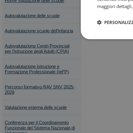
Home Valutazione delle scuole
maggiori dettagli
Autovalutazione delle scuole
PERSONALIZ
Autovalutazione scuole dell’infanzia
Autovalutazione Centri Provinciali
per l’istruzione degli Adulti (CPIA)
Autovalutazione Istruzione e
Formazione Professionale (IeFP)
Percorso formativo RAV SNV 2025-
2028
Valutazione esterna delle scuole
Conferenza per il Coordinamento
Funzionale del Sistema Nazionale di