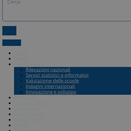
X-twitter
Home
Istituto
Aree di ricerca
Rilevazioni nazionali
Servizi statistici e informativi
Valutazione delle scuole
Indagini internazionali
Innovazione e sviluppo
Biblioteca
Comunicazione
Trasparenza
INVALSI
open
Rivista EJERE
Eventi
Pubblicazioni