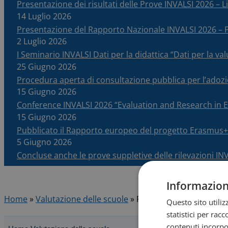
Presentazione dei risultati delle Prove INVALSI 2026 – Li
14 Luglio 2026
Presentazione del Rapporto Nazionale INVALSI 2026 
2 Luglio 2026
I Seminario INVALSI Dati per la didattica “Dati per la v
25 Giugno 2026
Procedura aperta di consultazione pubblica per l’adoz
15 Giugno 2026
Conference INVALSI 2026 “Evaluation and Research in
15 Giugno 2026
Pubblicato il Rapporto europeo del progetto Erasmus+
5 Giugno 2026
Concluse anche le prove suppletive delle rilevazioni IN
Informazioni
Home
»
Valutazione delle scuole
»
Responsabile
Questo sito utili
statistici per rac
contenuti incorpor