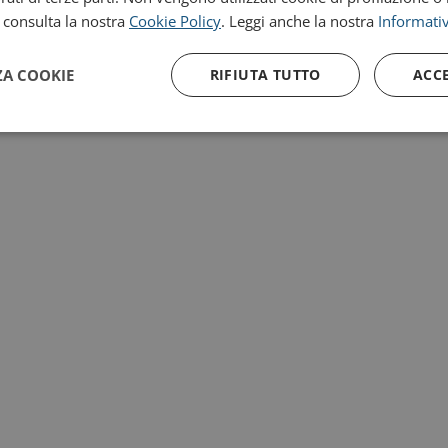
, consulta la nostra
Cookie Policy
. Leggi anche la nostra
Informativ
ZA COOKIE
RIFIUTA TUTTO
ACC