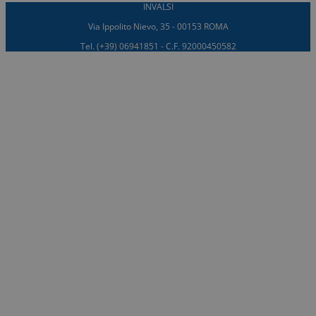
INVALSI
Via Ippolito Nievo, 35 - 00153 ROMA
Tel. (+39) 06941851 - C.F. 92000450582