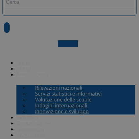
X-twitter
Home
Istituto
Aree di ricerca
Rilevazioni nazionali
Servizi statistici e informativi
Valutazione delle scuole
Indagini internazionali
Innovazione e sviluppo
Biblioteca
Comunicazione
Trasparenza
INVALSI
open