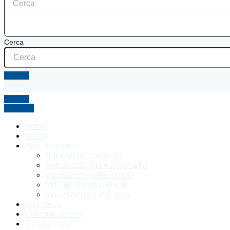
Cerca
X-twitter
Home
Istituto
Aree di ricerca
Rilevazioni nazionali
Servizi statistici e informativi
Valutazione delle scuole
Indagini internazionali
Innovazione e sviluppo
Biblioteca
Comunicazione
Trasparenza