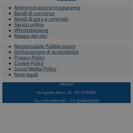
Amministrazione trasparente
Bandi di concorso
Bandi di gara e contratti
Servizi online
Whistleblowing​
Mappa del sito
Responsabile Pubblicazioni
Dichiarazione di accessibilità​
Privacy Policy
Cookie Policy
Social Media Policy
Note legali
INVALSI
Via Ippolito Nievo, 35 - 00153 ROMA
Tel. (+39) 06941851 - C.F. 92000450582