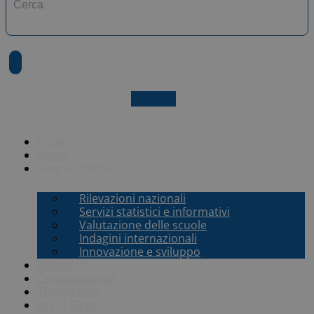
X-twitter
Home
Istituto
Aree di ricerca
Rilevazioni nazionali
Servizi statistici e informativi
Valutazione delle scuole
Indagini internazionali
Innovazione e sviluppo
Biblioteca
Comunicazione
Trasparenza
INVALSI
open