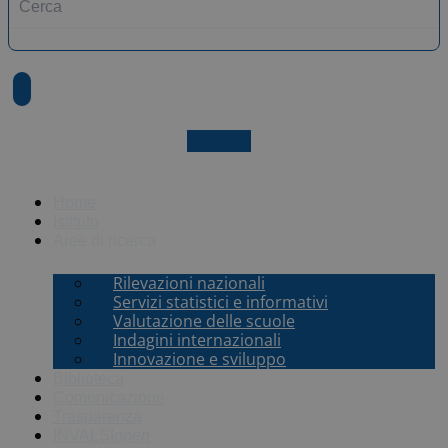
X-twitter
Home
Istituto
Aree di ricerca
Rilevazioni nazionali
Servizi statistici e informativi
Valutazione delle scuole
Indagini internazionali
Innovazione e sviluppo
Biblioteca
Comunicazione
Trasparenza
INVALSI
open