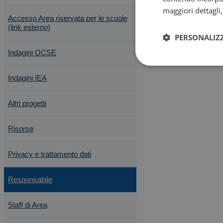
maggiori dettagli
Accesso Area riservata per le scuole
(link esterno)
PERSONALIZ
Indagini OCSE
Indagini IEA
Altri progetti
Risorse
Privacy e trattamento dati
Responsabile
Staff di Area