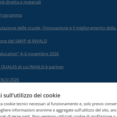
nk diretta e materiali
– Programma
alutazione delle scuole, l’innovazione e il miglioramento del
ione del SMVP di INVALSI
 Education” 4–6 novembre 2026
 QUALAS di cui INVALSI è partner
VALSI 2026
 sull’utilizzo dei cookie
zza cookie tecnici necessari al funzionamento e, solo previo conse
cogliere informazioni anonime e aggregate sull’utilizzo del sito, an
ati di terze parti. Non vengono utilizzati cookie di profilazione o