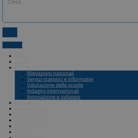
X-twitter
Home
Istituto
Aree di ricerca
Rilevazioni nazionali
Servizi statistici e informativi
Valutazione delle scuole
Indagini internazionali
Innovazione e sviluppo
Biblioteca
Comunicazione
Trasparenza
INVALSI
open
Rivista EJERE
Eventi
Pubblicazioni