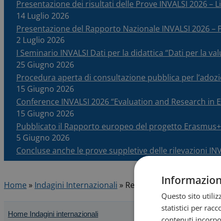
Presentazione dei risultati delle Prove INVALSI 2026 – Li
14 Luglio 2026
Presentazione del Rapporto Nazionale INVALSI 2026 
2 Luglio 2026
I Seminario INVALSI Dati per la didattica “Dati per la v
25 Giugno 2026
Procedura aperta di consultazione pubblica per l’adoz
15 Giugno 2026
Conference INVALSI 2026 “Evaluation and Research in
15 Giugno 2026
Pubblicato il Rapporto europeo del progetto Erasmus+
5 Giugno 2026
Concluse anche le prove suppletive delle rilevazioni IN
Informazioni
Home
»
Indagini Internazionali
»
Responsabile
Questo sito utili
statistici per rac
Home Indagini internazionali
contenuti incorpor