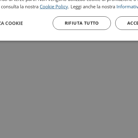
, consulta la nostra
Cookie Policy
. Leggi anche la nostra
Informativ
ZA COOKIE
RIFIUTA TUTTO
ACC