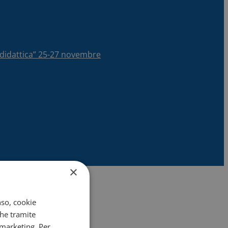
la didattica” 25-27 novembre
×
nso, cookie
che tramite
 marketing. Per