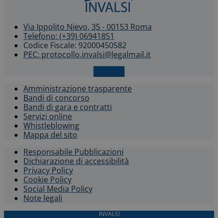
Via Ippolito Nievo, 35 - 00153 Roma
Telefono: (+39) 06941851
Codice Fiscale: 92000450582
PEC: protocollo.invalsi@legalmail.it
X-twitter
Amministrazione trasparente
Bandi di concorso
Bandi di gara e contratti
Servizi online
Whistleblowing​
Mappa del sito
Responsabile Pubblicazioni
Dichiarazione di accessibilità​
Privacy Policy
Cookie Policy
Social Media Policy
Note legali
INVALSI