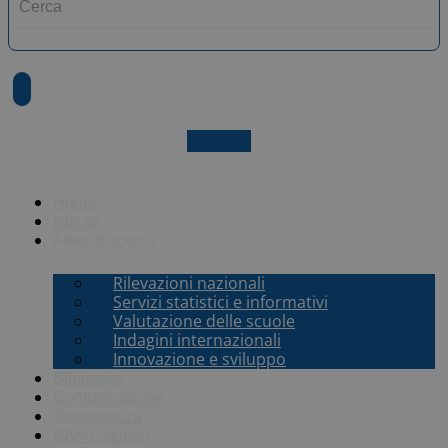
X-twitter
Home
Istituto
Aree di ricerca
Rilevazioni nazionali
Servizi statistici e informativi
Valutazione delle scuole
Indagini internazionali
Innovazione e sviluppo
Biblioteca
Comunicazione
Trasparenza
INVALSI
open