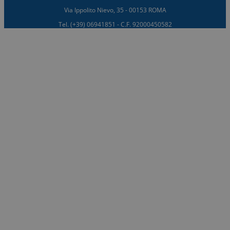
Via Ippolito Nievo, 35 - 00153 ROMA
Tel. (+39) 06941851 - C.F. 92000450582