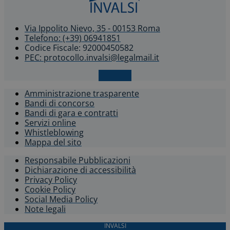
Via Ippolito Nievo, 35 - 00153 Roma
Telefono: (+39) 06941851
Codice Fiscale: 92000450582
PEC: protocollo.invalsi@legalmail.it
X-twitter
Amministrazione trasparente
Bandi di concorso
Bandi di gara e contratti
Servizi online
Whistleblowing​
Mappa del sito
Responsabile Pubblicazioni
Dichiarazione di accessibilità​
Privacy Policy
Cookie Policy
Social Media Policy
Note legali
INVALSI