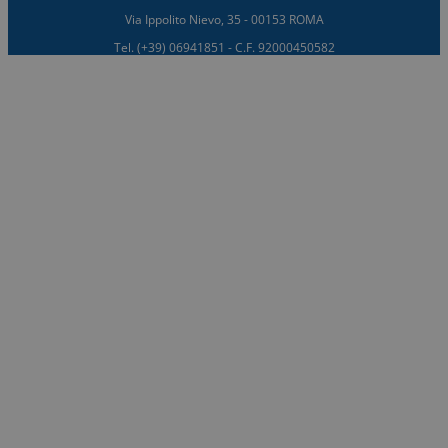
Via Ippolito Nievo, 35 - 00153 ROMA
Tel. (+39) 06941851 - C.F. 92000450582