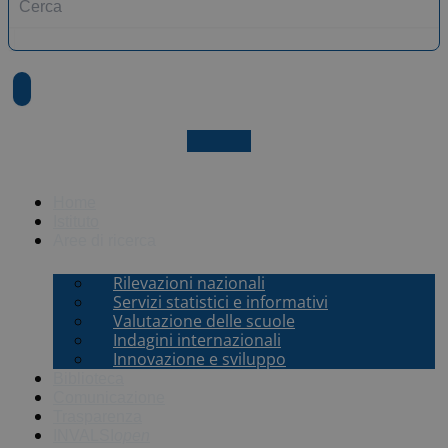
X-twitter
Home
Istituto
Aree di ricerca
Rilevazioni nazionali
Servizi statistici e informativi
Valutazione delle scuole
Indagini internazionali
Innovazione e sviluppo
Biblioteca
Comunicazione
Trasparenza
INVALSI
open