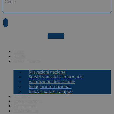
X-twitter
Home
Istituto
Aree di ricerca
Rilevazioni nazionali
Servizi statistici e informativi
Valutazione delle scuole
Indagini internazionali
Innovazione e sviluppo
Biblioteca
Comunicazione
Trasparenza
INVALSI
open