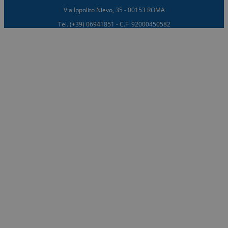
Via Ippolito Nievo, 35 - 00153 ROMA
Tel. (+39) 06941851 - C.F. 92000450582