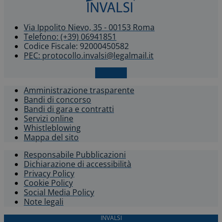
Via Ippolito Nievo, 35 - 00153 Roma
Telefono: (+39) 06941851
Codice Fiscale: 92000450582
PEC: protocollo.invalsi@legalmail.it
X-twitter
Amministrazione trasparente
Bandi di concorso
Bandi di gara e contratti
Servizi online
Whistleblowing​
Mappa del sito
Responsabile Pubblicazioni
Dichiarazione di accessibilità​
Privacy Policy
Cookie Policy
Social Media Policy
Note legali
INVALSI