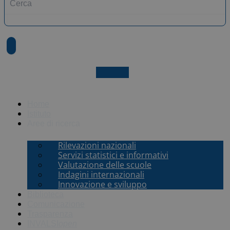
X-twitter
Home
Istituto
Aree di ricerca
Rilevazioni nazionali
Servizi statistici e informativi
Valutazione delle scuole
Indagini internazionali
Innovazione e sviluppo
Biblioteca
Comunicazione
Trasparenza
INVALSI
open