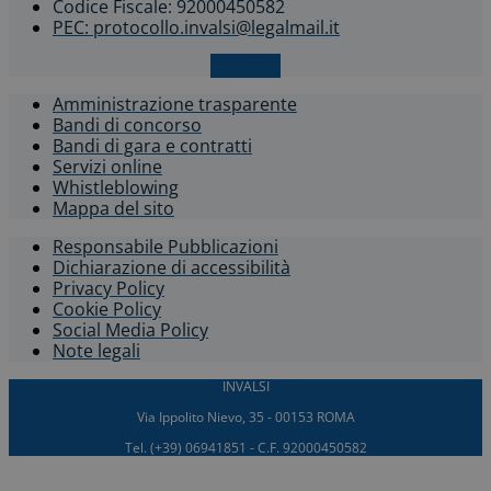
Codice Fiscale: 92000450582
PEC: protocollo.invalsi@legalmail.it
X-twitter
Amministrazione trasparente
Bandi di concorso
Bandi di gara e contratti
Servizi online
Whistleblowing​
Mappa del sito
Responsabile Pubblicazioni
Dichiarazione di accessibilità​
Privacy Policy
Cookie Policy
Social Media Policy
Note legali
INVALSI
Via Ippolito Nievo, 35 - 00153 ROMA
Tel. (+39) 06941851 - C.F. 92000450582