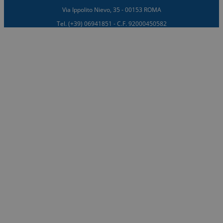
Via Ippolito Nievo, 35 - 00153 ROMA
Tel. (+39) 06941851 - C.F. 92000450582