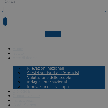
X-twitter
Home
Istituto
Aree di ricerca
Rilevazioni nazionali
Servizi statistici e informativi
Valutazione delle scuole
Indagini internazionali
Innovazione e sviluppo
Biblioteca
Comunicazione
Trasparenza
INVALSI
open