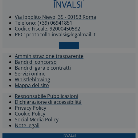
Via Ippolito Nievo, 35 - 00153 Roma
Telefono: (+39) 06941851
Codice Fiscale: 92000450582
PEC: protocollo.invalsi@legalmail.it
X-twitter
Amministrazione trasparente
Bandi di concorso
Bandi di gara e contratti
Servizi online
Whistleblowing​
Mappa del sito
Responsabile Pubblicazioni
Dichiarazione di accessibilità​
Privacy Policy
Cookie Policy
Social Media Policy
Note legali
INVALSI