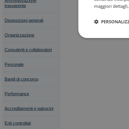
Amministrazione
trasparente
maggiori dettagli
Disposizioni generali
PERSONALIZ
Organizzazione
Consulenti e collaboratori
Personale
Bandi di concorso
Performance
Accreditamenti e patrocini
Enti controllati