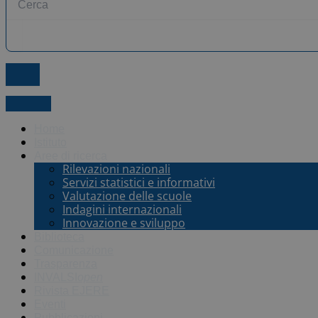
X-twitter
Home
Istituto
Aree di ricerca
Rilevazioni nazionali
Servizi statistici e informativi
Valutazione delle scuole
Indagini internazionali
Innovazione e sviluppo
Biblioteca
Comunicazione
Trasparenza
INVALSI
open
Rivista EJERE
Eventi
Pubblicazioni