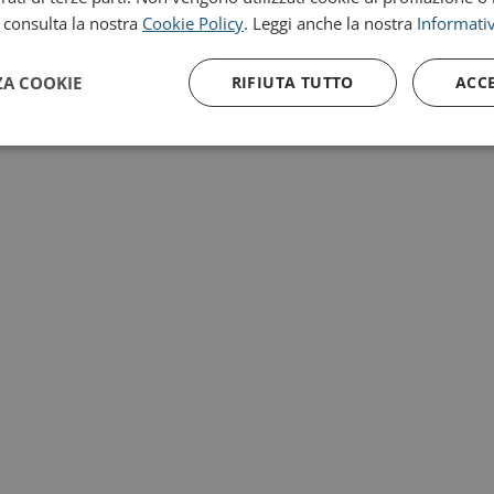
, consulta la nostra
Cookie Policy
. Leggi anche la nostra
Informativ
ZA COOKIE
RIFIUTA TUTTO
ACC