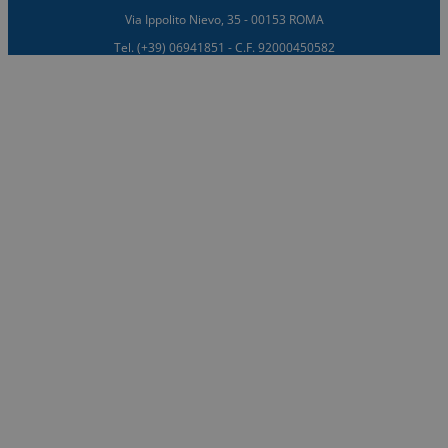
Via Ippolito Nievo, 35 - 00153 ROMA
Tel. (+39) 06941851 - C.F. 92000450582