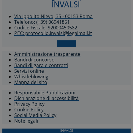
Via Ippolito Nievo, 35 - 00153 Roma
Telefono: (+39) 06941851
Codice Fiscale: 92000450582
PEC: protocollo.invalsi@legalmail.it
X-twitter
Amministrazione trasparente
Bandi di concorso
Bandi di gara e contratti
Servizi online
Whistleblowing​
Mappa del sito
Responsabile Pubblicazioni
Dichiarazione di accessibilità​
Privacy Policy
Cookie Policy
Social Media Policy
Note legali
INVALSI