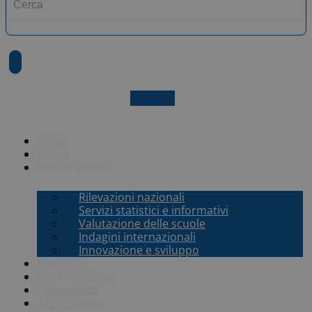
X-twitter
Home
Istituto
Aree di ricerca
Rilevazioni nazionali
Servizi statistici e informativi
Valutazione delle scuole
Indagini internazionali
Innovazione e sviluppo
Biblioteca
Comunicazione
Trasparenza
INVALSI
open