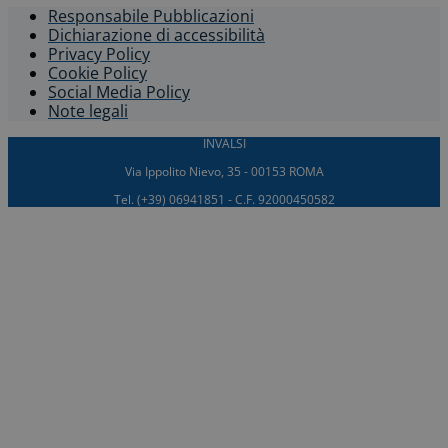
Responsabile Pubblicazioni
Dichiarazione di accessibilità​
Privacy Policy
Cookie Policy
Social Media Policy
Note legali
INVALSI
Via Ippolito Nievo, 35 - 00153 ROMA
Tel. (+39) 06941851 - C.F. 92000450582