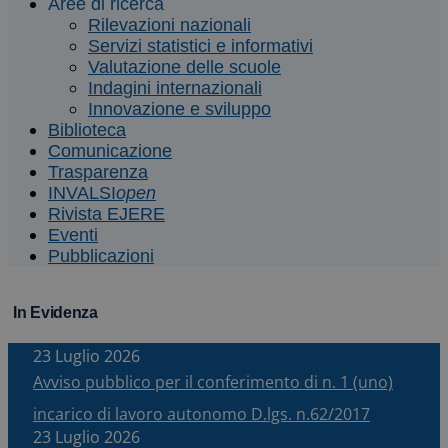
Aree di ricerca
Rilevazioni nazionali
Servizi statistici e informativi
Valutazione delle scuole
Indagini internazionali
Innovazione e sviluppo
Biblioteca
Comunicazione
Trasparenza
INVALSI
open
Rivista EJERE
Eventi
Pubblicazioni
In Evidenza
23 Luglio 2026
Avviso pubblico per il conferimento di n. 1 (uno)
incarico di lavoro autonomo D.lgs. n.62/2017
23 Luglio 2026