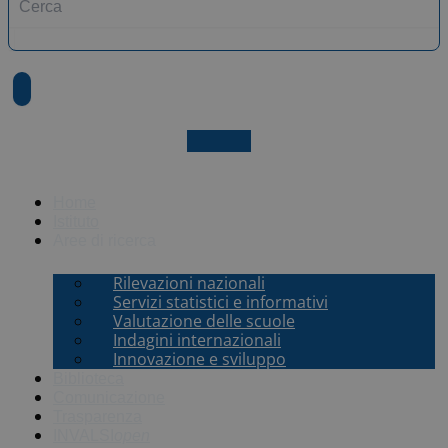
X-twitter
Home
Istituto
Aree di ricerca
Rilevazioni nazionali
Servizi statistici e informativi
Valutazione delle scuole
Indagini internazionali
Innovazione e sviluppo
Biblioteca
Comunicazione
Trasparenza
INVALSI
open