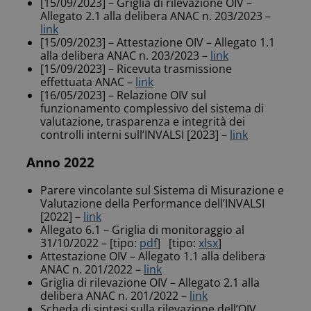
[15/09/2023] – Griglia di rilevazione OIV –
Allegato 2.1 alla delibera ANAC n. 203/2023 –
link
[15/09/2023] – Attestazione OIV – Allegato 1.1
alla delibera ANAC n. 203/2023 –
link
[15/09/2023] – Ricevuta trasmissione
effettuata ANAC –
link
[16/05/2023] – Relazione OIV sul
funzionamento complessivo del sistema di
valutazione, trasparenza e integrità dei
controlli interni sull’INVALSI [2023] –
link
Anno 2022
Parere vincolante sul Sistema di Misurazione e
Valutazione della Performance dell’INVALSI
[2022] –
link
Allegato 6.1 – Griglia di monitoraggio al
31/10/2022 – [tipo:
pdf
] [tipo:
xlsx
]
Attestazione OIV – Allegato 1.1 alla delibera
ANAC n. 201/2022 –
link
Griglia di rilevazione OIV – Allegato 2.1 alla
delibera ANAC n. 201/2022 –
link
Scheda di sintesi sulla rilevazione dell’OIV