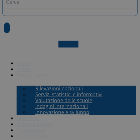
X-twitter
Home
Istituto
Aree di ricerca
Rilevazioni nazionali
Servizi statistici e informativi
Valutazione delle scuole
Indagini internazionali
Innovazione e sviluppo
Biblioteca
Comunicazione
Trasparenza
INVALSI
open