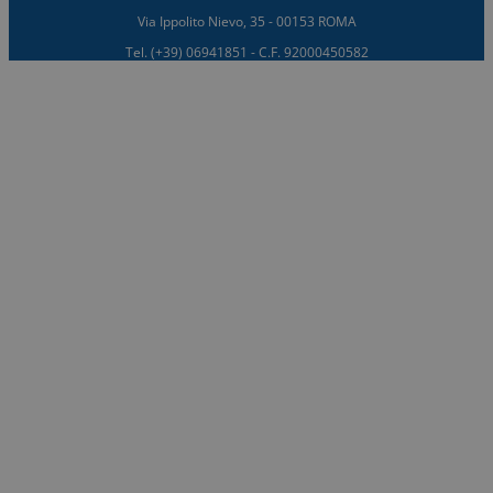
Via Ippolito Nievo, 35 - 00153 ROMA
Tel. (+39) 06941851 - C.F. 92000450582