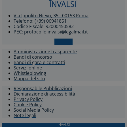
Via Ippolito Nievo, 35 - 00153 Roma
Telefono: (+39) 06941851
Codice Fiscale: 92000450582
PEC: protocollo.invalsi@legalmail.it
X-twitter
Amministrazione trasparente
Bandi di concorso
Bandi di gara e contratti
Servizi online
Whistleblowing​
Mappa del sito
Responsabile Pubblicazioni
Dichiarazione di accessibilità​
Privacy Policy
Cookie Policy
Social Media Policy
Note legali
INVALSI