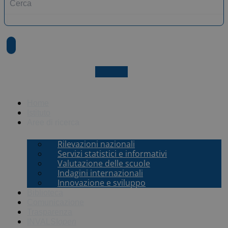
X-twitter
Home
Istituto
Aree di ricerca
Rilevazioni nazionali
Servizi statistici e informativi
Valutazione delle scuole
Indagini internazionali
Innovazione e sviluppo
Biblioteca
Comunicazione
Trasparenza
INVALSI
open