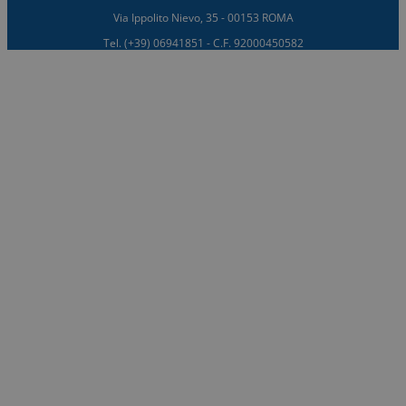
Via Ippolito Nievo, 35 - 00153 ROMA
Tel. (+39) 06941851 - C.F. 92000450582