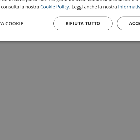
, consulta la nostra
Cookie Policy
. Leggi anche la nostra
Informativ
ZA COOKIE
RIFIUTA TUTTO
ACC