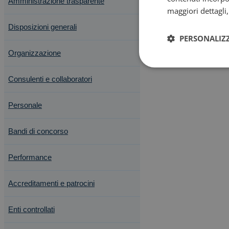
Amministrazione trasparente
maggiori dettagli
Disposizioni generali
PERSONALIZ
Organizzazione
Consulenti e collaboratori
Personale
Bandi di concorso
Performance
Accreditamenti e patrocini
Enti controllati