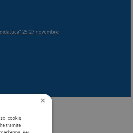
la didattica” 25-27 novembre
×
nso, cookie
che tramite
 marketing. Per