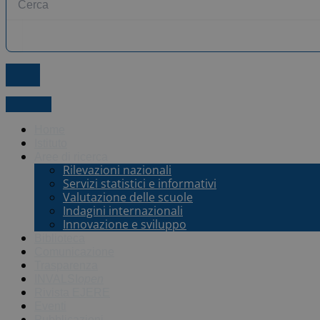
X-twitter
Home
Istituto
Aree di ricerca
Rilevazioni nazionali
Servizi statistici e informativi
Valutazione delle scuole
Indagini internazionali
Innovazione e sviluppo
Biblioteca
Comunicazione
Trasparenza
INVALSI
open
Rivista EJERE
Eventi
Pubblicazioni