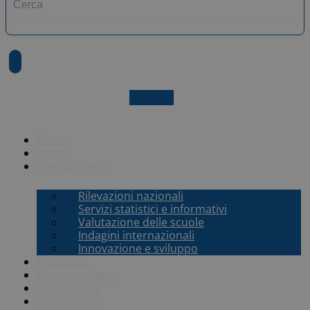
X-twitter
Home
Istituto
Aree di ricerca
Rilevazioni nazionali
Servizi statistici e informativi
Valutazione delle scuole
Indagini internazionali
Innovazione e sviluppo
Biblioteca
Comunicazione
Trasparenza
INVALSI
open