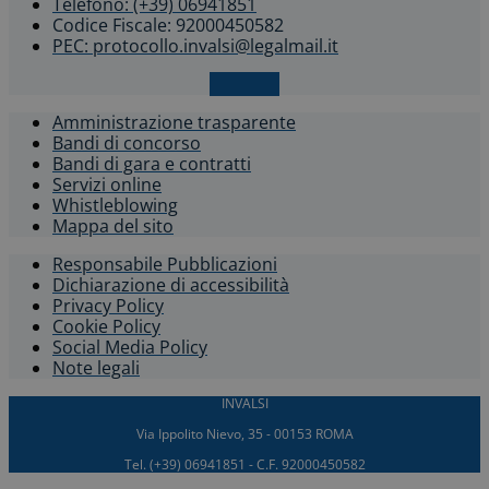
Telefono: (+39) 06941851
Codice Fiscale: 92000450582
PEC: protocollo.invalsi@legalmail.it
X-twitter
Amministrazione trasparente
Bandi di concorso
Bandi di gara e contratti
Servizi online
Whistleblowing​
Mappa del sito
Responsabile Pubblicazioni
Dichiarazione di accessibilità​
Privacy Policy
Cookie Policy
Social Media Policy
Note legali
INVALSI
Via Ippolito Nievo, 35 - 00153 ROMA
Tel. (+39) 06941851 - C.F. 92000450582